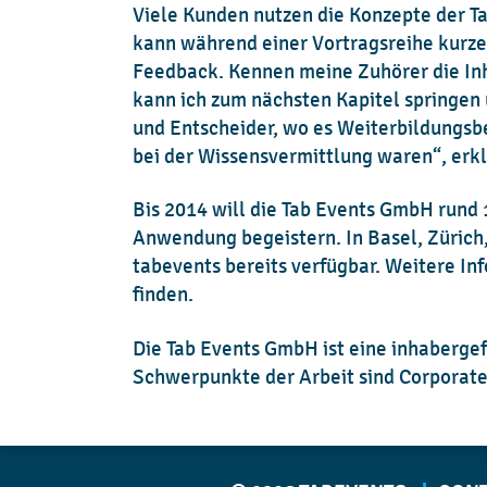
Viele Kunden nutzen die Konzepte der T
kann während einer Vortragsreihe kurz
*
All fields marke
Feedback. Kennen meine Zuhörer die Inh
your enquiry.
kann ich zum nächsten Kapitel springen 
L
und Entscheider, wo es Weiterbildungsbe
bei der Wissensvermittlung waren“, erk
Bis 2014 will die Tab Events GmbH rund
Anwendung begeistern. In Basel, Zürich,
tabevents bereits verfügbar. Weitere I
finden.
Die Tab Events GmbH ist eine inhabergef
Schwerpunkte der Arbeit sind Corporate