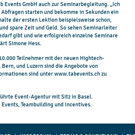
ab Events GmbH auch zur Seminarbegleitung. „Ich
e Abfragen starten und bekomme in Sekunden ein
d with a star are compulsory fields and have to be completed in order to be 
alte der ersten Lektion beispielsweise schon,
und spare Zeit und Geld. So sehen Seminarleiter
ET’S CONNECT!
Message
darf gibt und wie erfolgreich einzelne Seminare
lärt Simone Hess.
 10.000 Teilnehmer mit der neuen Hightech-
 Bern, und Luzern sind die Angebote von
nformationen sind unter www.tabevents.ch zu
ührte Event-Agentur mit Sitz in Basel.
 Events, Teambuilding und Incentives.